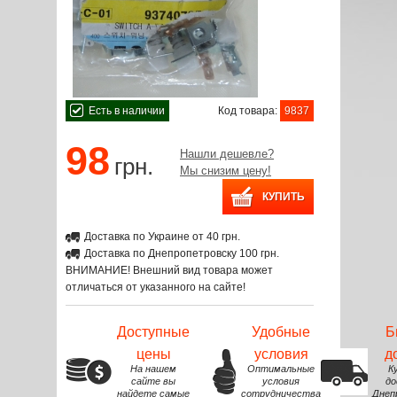
Есть в наличии
Код товара:
9837
98
Нашли дешевле?
грн.
Мы снизим цену!
Доставка по Украине от 40 грн.
Доставка по Днепропетровску 100 грн.
ВНИМАНИЕ! Внешний вид товара может
отличаться от указанного на сайте!
Доступные
Удобные
Б
цены
условия
д
На нашем
Оптимальные
К
сайте вы
условия
до
найдете самые
сотрудничества
Днеп