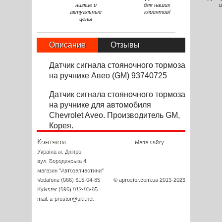
низкие и
для наших
и
актуальные
клиентов!
цены
Описание
Отзывы
Датчик сигнала стояночного тормоза
на ручнике Авео (GM) 93740725
Датчик сигнала стояночного тормоза
на ручнике для автомобиля
Chevrolet
Aveo. Производитель
GM,
Корея.
Контакти:
Мапа сайту
Україна м. Дніпро
вул. Бородинська 4
магазин "Автозапчастини"
Vodafone (066) 615-04-85
© aprostor.com.ua 2013-2023
Kyivstar (096) 012-03-85
mail: a-prostor@ukr.net