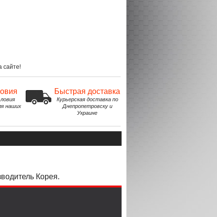
 сайте!
ловия
Быстрая доставка
ловия
Курьерская доставка по
ля наших
Днепропетровску и
Украине
зводитель Корея.