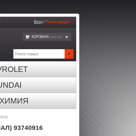
Вход
/
Регистрация
КОРЗИНА:
(пустo)
VROLET
UNDAI
ОХИМИЯ
40916
Л) 93740916