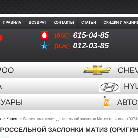
ПРАВИЛА
ВОЗВРАТ
КОНТАКТЫ
СТАТЬИ
СКИДКИ И АКЦИИ!
615-04-85
(066)
012-03-85
(096)
WOO
CHE
A
HY
СУАРЫ
АВТ
а
>
Корея
>
Датчик положения дроссельной заслонки Матиз (оригинал) 937
РОССЕЛЬНОЙ ЗАСЛОНКИ МАТИЗ (ОРИГИНА