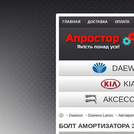
ГЛАВНАЯ
ДОСТАВКА
ОПЛАТА
DAE
KI
АКСЕС
>
Daewoo
>
Daewoo Lanos
>
Автокре
БОЛТ АМОРТИЗАТОРА З