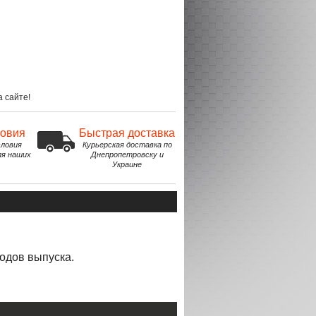
 сайте!
ловия
Быстрая доставка
ловия
Курьерская доставка по
ля наших
Днепропетровску и
Украине
годов выпуска
.