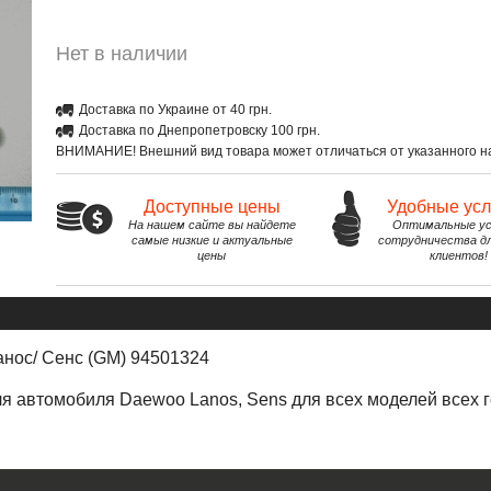
Нет в наличии
Доставка по Украине от 40 грн.
Доставка по Днепропетровску 100 грн.
ВНИМАНИЕ! Внешний вид товара может отличаться от указанного на
Доступные цены
Удобные ус
На нашем сайте вы найдете
Оптимальные ус
самые низкие и актуальные
сотрудничества д
цены
клиентов!
анос/ Сенс (GM) 94501324
ля автомобиля Daewoo Lanos, Sens
для всех моделей всех 