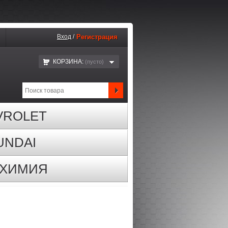
Вход
/
Регистрация
КОРЗИНА:
(пустo)
VROLET
UNDAI
ОХИМИЯ