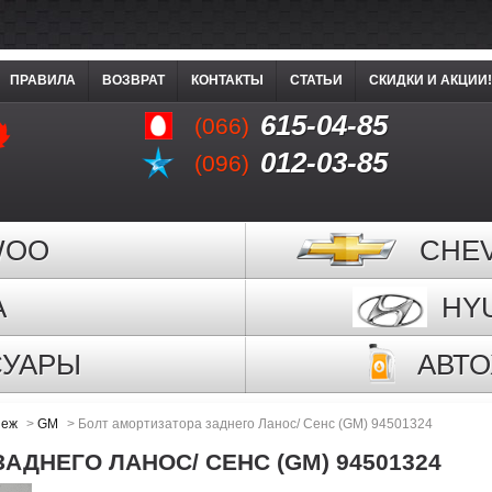
ПРАВИЛА
ВОЗВРАТ
КОНТАКТЫ
СТАТЬИ
СКИДКИ И АКЦИИ!
615-04-85
(066)
012-03-85
(096)
WOO
CHE
A
HY
СУАРЫ
АВТ
пеж
>
GM
>
Болт амортизатора заднего Ланос/ Сенс (GM) 94501324
АДНЕГО ЛАНОС/ СЕНС (GM) 94501324