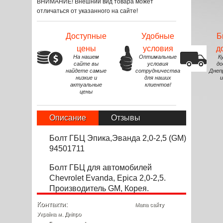
ВНИМАНИЕ! Внешний вид товара может
отличаться от указанного на сайте!
Доступные
Удобные
Б
цены
условия
д
На нашем
Оптимальные
К
сайте вы
условия
до
найдете самые
сотрудничества
Днеп
низкие и
для наших
и
актуальные
клиентов!
цены
Описание
Отзывы
Болт ГБЦ Эпика,Эванда 2,0-2,5 (GM)
94501711
Болт ГБЦ для автомобилей
Chevrolet Evanda, Epica 2,0-2,5.
Производитель GM, Корея.
Контакти:
Мапа сайту
Україна м. Дніпро