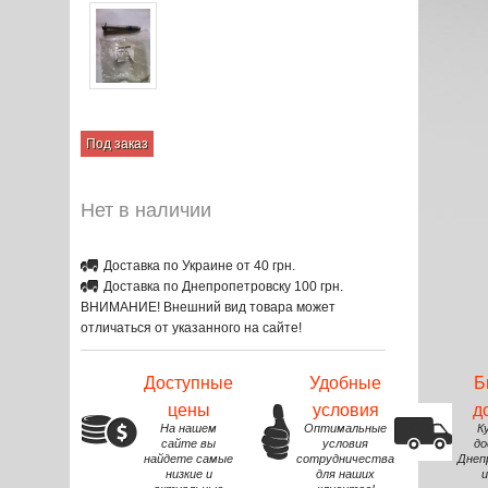
Под заказ
Нет в наличии
Доставка по Украине от 40 грн.
Доставка по Днепропетровску 100 грн.
ВНИМАНИЕ! Внешний вид товара может
отличаться от указанного на сайте!
Доступные
Удобные
Б
цены
условия
д
На нашем
Оптимальные
К
сайте вы
условия
до
найдете самые
сотрудничества
Днеп
низкие и
для наших
и