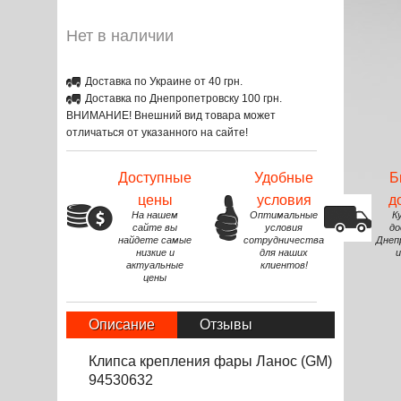
Нет в наличии
Доставка по Украине от 40 грн.
Доставка по Днепропетровску 100 грн.
ВНИМАНИЕ! Внешний вид товара может
отличаться от указанного на сайте!
Доступные
Удобные
Б
цены
условия
д
На нашем
Оптимальные
К
сайте вы
условия
до
найдете самые
сотрудничества
Днеп
низкие и
для наших
и
актуальные
клиентов!
цены
Описание
Отзывы
Клипса крепления фары Ланос (GM)
94530632