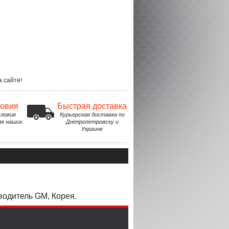
 сайте!
ловия
Быстрая доставка
ловия
Курьерская доставка по
ля наших
Днепропетровску и
Украине
водитель GM, Корея.