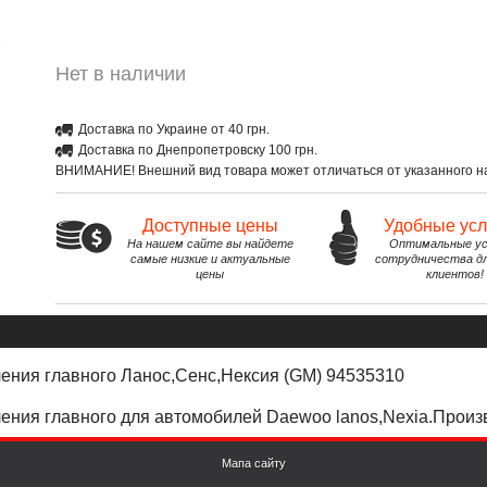
Нет в наличии
Доставка по Украине от 40 грн.
Доставка по Днепропетровску 100 грн.
ВНИМАНИЕ! Внешний вид товара может отличаться от указанного на
Доступные цены
Удобные ус
На нашем сайте вы найдете
Оптимальные ус
самые низкие и актуальные
сотрудничества д
цены
клиентов!
ления главного Ланос,Сенс,Нексия (GM) 94535310
ления главного для автомобилей Daewoo lanos,Nexia.Произ
Мапа сайту