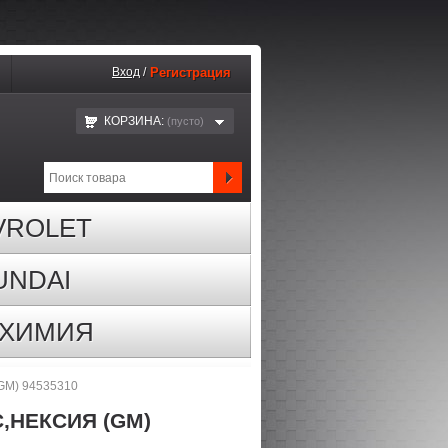
Вход
/
Регистрация
КОРЗИНА:
(пустo)
VROLET
UNDAI
ОХИМИЯ
(GM) 94535310
,НЕКСИЯ (GM)