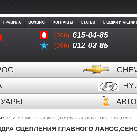
ПРАВИЛА
ВОЗВРАТ
КОНТАКТЫ
СТАТЬИ
СКИДКИ И АКЦИИ!
615-04-85
(066)
012-03-85
(096)
WOO
CHE
A
HY
СУАРЫ
АВТ
ие
>
GM
>
Втулка серьги цилиндра сцепления главного Ланос,Сенс,Нексия 
НДРА СЦЕПЛЕНИЯ ГЛАВНОГО ЛАНОС,СЕНС