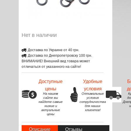
Нет в наличии
Доставка по Украине от 40 грн.
Доставка по Днепропетровску 100 грн.
ВНИМАНИЕ! Внешний вид товара может
отличаться от указанного на сайте!
Доступные
Удобные
Б
цены
условия
д
На нашем
Оптимальные
К
сайте вы
условия
до
найдете самые
сотрудничества
Днеп
низкие и
для наших
и
актуальные
клиентов!
цены
Описание
Отзывы