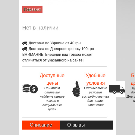
Под заказ
Нет в наличии
Доставка по Украине от 40 грн.
Доставка по Днепропетровску 100 грн.
ВНИМАНИЕ! Внешний вид товара может
отличаться от указанного на сайте!
Доступные
Удобные
Б
цены
условия
д
На нашем
Оптимальные
К
сайте вы
условия
до
найдете самые
сотрудничества
Днеп
низкие и
для наших
и
актуальные
клиентов!
цены
Описание
Отзывы