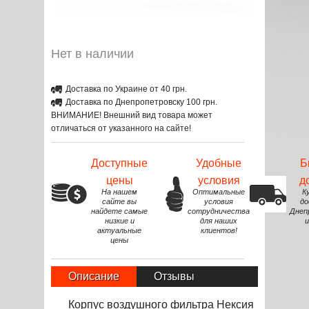
Нет в наличии
Доставка по Украине от 40 грн.
Доставка по Днепропетровску 100 грн.
ВНИМАНИЕ! Внешний вид товара может
отличаться от указанного на сайте!
Доступные
Удобные
Б
цены
условия
д
На нашем
Оптимальные
К
сайте вы
условия
до
найдете самые
сотрудничества
Днеп
низкие и
для наших
и
актуальные
клиентов!
цены
Описание
Отзывы
Корпус воздушного фильтра Нексия