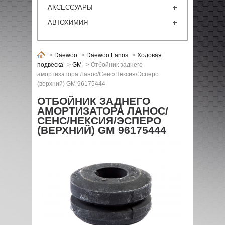
АКСЕССУАРЫ
АВТОХИМИЯ
>
Daewoo
>
Daewoo Lanos
>
Ходовая
подвеска
>
GM
>
Отбойник заднего
амoртизатора Ланос/Сенс/Нексия/Эсперо
(верхний) GM 96175444
ОТБОЙНИК ЗАДНЕГО
АМOРТИЗАТОРА ЛАНОС/
СЕНС/НЕКСИЯ/ЭСПЕРО
(ВЕРХНИЙ) GM 96175444