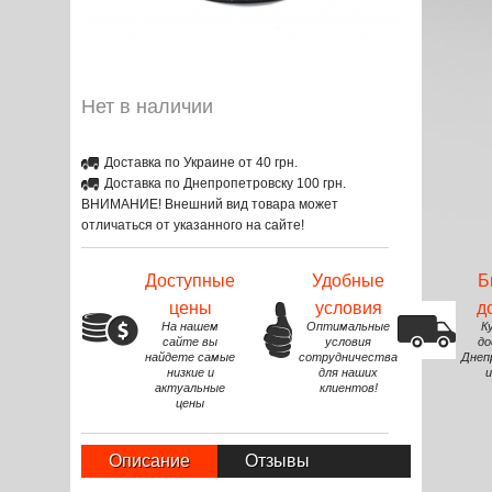
Нет в наличии
Доставка по Украине от 40 грн.
Доставка по Днепропетровску 100 грн.
ВНИМАНИЕ! Внешний вид товара может
отличаться от указанного на сайте!
Доступные
Удобные
Б
цены
условия
д
На нашем
Оптимальные
К
сайте вы
условия
до
найдете самые
сотрудничества
Днеп
низкие и
для наших
и
актуальные
клиентов!
цены
Описание
Отзывы