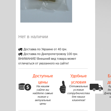
Нет в наличии
Доставка по Украине от 40 грн.
Доставка по Днепропетровску 100 грн.
ВНИМАНИЕ! Внешний вид товара может
отличаться от указанного на сайте!
Доступные
Удобные
Б
цены
условия
д
На нашем
Оптимальные
К
сайте вы
условия
до
найдете самые
сотрудничества
Днеп
низкие и
для наших
и
актуальные
клиентов!
цены