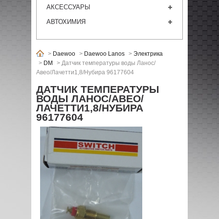
АКСЕССУАРЫ
АВТОХИМИЯ
>
Daewoo
>
Daewoo Lanos
>
Электрика
>
DM
>
Датчик температуры воды Ланос/
Авео/Лачетти1,8/Нубира 96177604
ДАТЧИК ТЕМПЕРАТУРЫ
ВОДЫ ЛАНОС/АВЕО/
ЛАЧЕТТИ1,8/НУБИРА
96177604