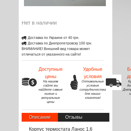
Нет в наличии
Доставка по Украине от 40 грн.
Доставка по Днепропетровску 100 грн.
ВНИМАНИЕ! Внешний вид товара может
отличаться от указанного на сайте!
Доступные
Удобные
Б
цены
условия
д
На нашем
Оптимальные
К
сайте вы
условия
до
найдете самые
сотрудничества
Днеп
низкие и
для наших
и
актуальные
клиентов!
цены
Описание
Отзывы
Корпус термостата Ланос 1,6