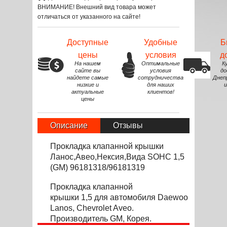
ВНИМАНИЕ! Внешний вид товара может
отличаться от указанного на сайте!
Доступные
Удобные
Б
цены
условия
д
На нашем
Оптимальные
К
сайте вы
условия
до
найдете самые
сотрудничества
Днеп
низкие и
для наших
и
актуальные
клиентов!
цены
Описание
Отзывы
Прокладка клапанной крышки
Ланос,Авео,Нексия,Вида SOHC 1,5
(GM) 96181318/96181319
Прокладка клапанной
крышки
1,5
для автомоб
и
ля
Daewoo
Lanos,
Chevrolet
Aveo.
Производитель
GM, Корея.