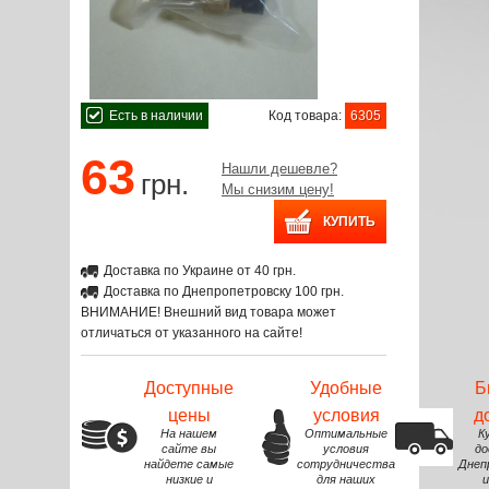
Есть в наличии
Код товара:
6305
63
Нашли дешевле?
грн.
Мы снизим цену!
Доставка по Украине от 40 грн.
Доставка по Днепропетровску 100 грн.
ВНИМАНИЕ! Внешний вид товара может
отличаться от указанного на сайте!
Доступные
Удобные
Б
цены
условия
д
На нашем
Оптимальные
К
сайте вы
условия
до
найдете самые
сотрудничества
Днеп
низкие и
для наших
и