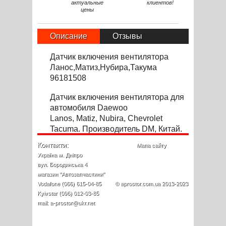
актуальные
клиентов!
цены
Описание
Отзывы
Датчик включения вентилятора
Ланос,Матиз,Нубира,Такума
96181508
Датчик включения вентилятора для
автомоб
и
ля Daewoo
Lanos,
Matiz, Nubira,
Chevrolet
Tacuma. Производитель DM, Китай.
Контакти:
Мапа сайту
Україна м. Дніпро
вул. Бородинська 4
магазин "Автозапчастини"
Vodafone (066) 615-04-85
© aprostor.com.ua 2013-2023
Kyivstar (096) 012-03-85
mail: a-prostor@ukr.net