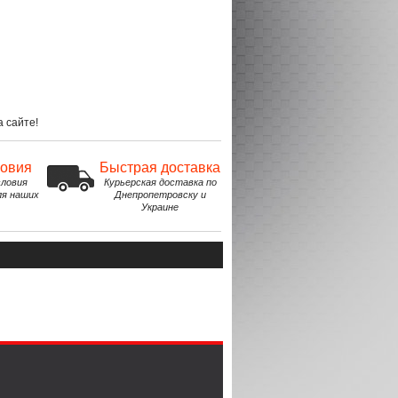
 сайте!
ловия
Быстрая доставка
ловия
Курьерская доставка по
ля наших
Днепропетровску и
Украине