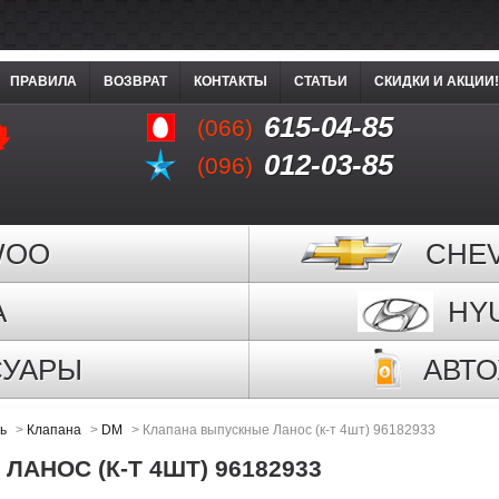
ПРАВИЛА
ВОЗВРАТ
КОНТАКТЫ
СТАТЬИ
СКИДКИ И АКЦИИ!
615-04-85
(066)
012-03-85
(096)
WOO
CHE
A
HY
СУАРЫ
АВТ
ь
>
Клапана
>
DM
>
Клапана выпускные Ланос (к-т 4шт) 96182933
АНОС (К-Т 4ШТ) 96182933