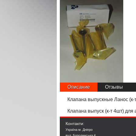
Описание
Отзывы
Клапана выпускные Ланос (к-
Клапана выпуск (к-т 4шт) для
Контакти:
Україна м. Дніпро
вул. Бородинська 4