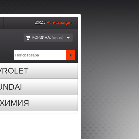
Вход
/
Регистрация
КОРЗИНА:
(пустo)
VROLET
UNDAI
ОХИМИЯ