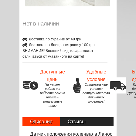
Нет в наличии
Доставка по Украине от 40 грн.
Доставка по Днепропетровску 100 грн.
ВНИМАНИЕ! Внешний вид товара может
отличаться от указанного на сайте!
Доступные
Удобные
Б
цены
условия
д
На нашем
Оптимальные
К
сайте вы
условия
до
найдете самые
сотрудничества
Днеп
низкие и
для наших
и
актуальные
клиентов!
цены
Описание
Отзывы
Датчик положения коленвала Ланос