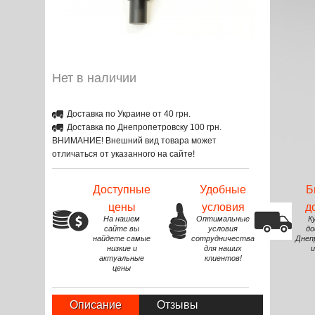
Нет в наличии
Доставка по Украине от 40 грн.
Доставка по Днепропетровску 100 грн.
ВНИМАНИЕ! Внешний вид товара может
отличаться от указанного на сайте!
Доступные
Удобные
Б
цены
условия
д
На нашем
Оптимальные
К
сайте вы
условия
до
найдете самые
сотрудничества
Днеп
низкие и
для наших
и
актуальные
клиентов!
цены
Описание
Отзывы