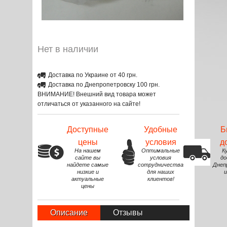
Нет в наличии
Доставка по Украине от 40 грн.
Доставка по Днепропетровску 100 грн.
ВНИМАНИЕ! Внешний вид товара может
отличаться от указанного на сайте!
Доступные
Удобные
Б
цены
условия
д
На нашем
Оптимальные
К
сайте вы
условия
до
найдете самые
сотрудничества
Днеп
низкие и
для наших
и
актуальные
клиентов!
цены
Описание
Отзывы