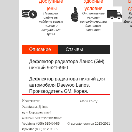
Доступные
Удобные
Б
цены
условия
д
На нашем
Оптимальные
К
сайте вы
условия
до
найдете самые
сотрудничества
Днеп
низкие и
для наших
и
актуальные
клиентов!
цены
Описание
Отзывы
Дефлектор радиатора Ланос (GM)
нижний 96216960
Дефлектор радиатора нижний для
автомобиля Daewoo Lanos.
Производитель GM, Корея.
Контакти:
Мапа сайту
Україна м. Дніпро
вул. Бородинська 4
магазин "Автозапчастини"
Vodafone (066) 615-04-85
© aprostor.com.ua 2013-2023
Kyivstar (096) 012-03-85