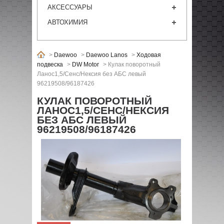
АКСЕССУАРЫ
АВТОХИМИЯ
>
Daewoo
>
Daewoo Lanos
>
Ходовая
подвеска
>
DW Motor
>
Кулак поворотный
Ланос1,5/Сенс/Нексия без АБС левый
96219508/96187426
КУЛАК ПОВОРОТНЫЙ
ЛАНОС1,5/СЕНС/НЕКСИЯ
БЕЗ АБС ЛЕВЫЙ
96219508/96187426