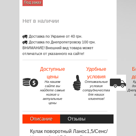
Под заказ
Нет в наличии
Доставка по Украине от 40 грн.
Доставка по Днепропетровску 100 грн.
ВНИМАНИЕ! Внешний вид товара может
отличаться от указанного на сайте!
Доступные
Удобные
Б
цены
условия
д
На нашем
Оптимальные
К
сайте вы
условия
до
найдете самые
сотрудничества
Днеп
низкие и
для наших
и
актуальные
клиентов!
цены
Описание
Отзывы
Кулак поворотный Ланос1,5/Сенс/