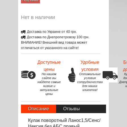
Под заказ
Нет в наличии
Доставка по Украине от 40 грн.
Доставка по Днепропетровску 100 грн.
ВНИМАНИЕ! Внешний вид товара может
отличаться от указанного на сайте!
Доступные
Удобные
Б
цены
условия
д
На нашем
Оптимальные
К
сайте вы
условия
до
найдете самые
сотрудничества
Днеп
низкие и
для наших
и
актуальные
клиентов!
цены
Описание
Отзывы
Кулак поворотный Ланос1,5/Сенс/
Нексия без АБС правый