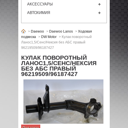
АКСЕССУАРЫ
АВТОХИМИЯ
>
Daewoo
>
Daewoo Lanos
>
Ходовая
подвеска
>
DW Motor
>
Кулак поворотный
Ланос1,5/Сенс/Нексия без АБС правый
96219509/96187427
КУЛАК ПОВОРОТНЫЙ
ЛАНОС1,5/СЕНС/НЕКСИЯ
БЕЗ АБС ПРАВЫЙ
96219509/96187427