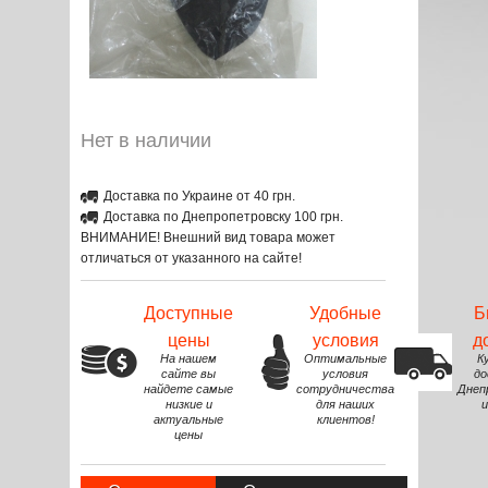
Нет в наличии
Доставка по Украине от 40 грн.
Доставка по Днепропетровску 100 грн.
ВНИМАНИЕ! Внешний вид товара может
отличаться от указанного на сайте!
Доступные
Удобные
Б
цены
условия
д
На нашем
Оптимальные
К
сайте вы
условия
до
найдете самые
сотрудничества
Днеп
низкие и
для наших
и
актуальные
клиентов!
цены