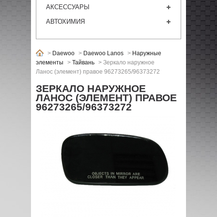
АКСЕССУАРЫ
АВТОХИМИЯ
>
Daewoo
>
Daewoo Lanos
>
Наружные
элементы
>
Тайвань
>
Зеркало наружное
Ланос (элемент) правое 96273265/96373272
ЗЕРКАЛО НАРУЖНОЕ
ЛАНОС (ЭЛЕМЕНТ) ПРАВОЕ
96273265/96373272