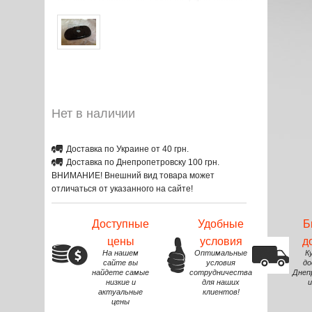
Нет в наличии
Доставка по Украине от 40 грн.
Доставка по Днепропетровску 100 грн.
ВНИМАНИЕ! Внешний вид товара может
отличаться от указанного на сайте!
Доступные
Удобные
Б
цены
условия
д
На нашем
Оптимальные
К
сайте вы
условия
до
найдете самые
сотрудничества
Днеп
низкие и
для наших
и
актуальные
клиентов!
цены