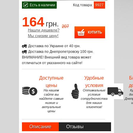
Есть в наличии
Код товара:
9927
164
грн.
207
Нашли дешевле?
Мы снизим цену!
Доставка по Украине от 40 грн.
Доставка по Днепропетровску 100 грн.
ВНИМАНИЕ! Внешний вид товара может
отличаться от указанного на сайте!
Доступные
Удобные
Б
цены
условия
д
На нашем
Оптимальные
К
сайте вы
условия
до
найдете самые
сотрудничества
Днеп
низкие и
для наших
и
актуальные
клиентов!
цены
Описание
Отзывы