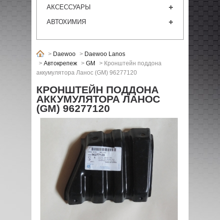
АКСЕССУАРЫ
АВТОХИМИЯ
>
Daewoo
>
Daewoo Lanos
>
Автокрепеж
>
GM
>
Кронштейн поддона
аккумулятора Ланос (GM) 96277120
КРОНШТЕЙН ПОДДОНА
АККУМУЛЯТОРА ЛАНОС
(GM) 96277120