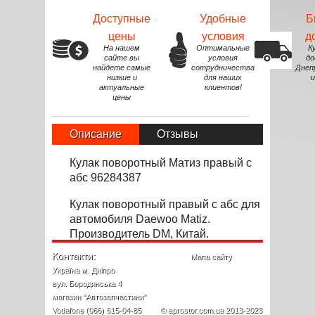
Доступные
Удобные
Б
цены
условия
д
На нашем
Оптимальные
К
сайте вы
условия
до
найдете самые
сотрудничества
Днеп
низкие и
для наших
и
актуальные
клиентов!
цены
Описание
Отзывы
Кулак поворотный Матиз правый с
абс 96284387
Кулак поворотный
правый с абс
для
автомоб
и
ля
Daewoo
Matiz
.
Производитель DM, Китай.
Контакти:
Мапа сайту
Україна м. Дніпро
вул. Бородинська 4
магазин "Автозапчастини"
Vodafone (066) 615-04-85
© aprostor.com.ua 2013-2023