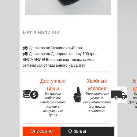
Нет в наличии
Доставка по Украине от 40 грн.
Доставка по Днепропетровску 100 грн.
ВНИМАНИЕ! Внешний вид товара может
отличаться от указанного на сайте!
Доступные
Удобные
Б
цены
условия
д
На нашем
Оптимальные
К
сайте вы
условия
до
найдете самые
сотрудничества
Днеп
низкие и
для наших
и
актуальные
клиентов!
цены
Описание
Отзывы