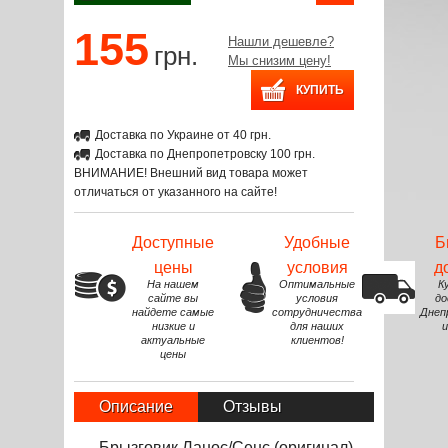
155
Нашли дешевле?
грн.
Мы снизим цену!
Доставка по Украине от 40 грн.
Доставка по Днепропетровску 100 грн.
ВНИМАНИЕ! Внешний вид товара может
отличаться от указанного на сайте!
Доступные
Удобные
Б
цены
условия
д
На нашем
Оптимальные
К
сайте вы
условия
до
найдете самые
сотрудничества
Днеп
низкие и
для наших
и
актуальные
клиентов!
цены
Описание
Отзывы
Брызговик Ланос/Сенс (оригинал)