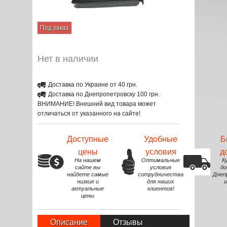
Под заказ
Нет в наличии
Доставка по Украине от 40 грн.
Доставка по Днепропетровску 100 грн.
ВНИМАНИЕ! Внешний вид товара может
отличаться от указанного на сайте!
Доступные
Удобные
Б
цены
условия
д
На нашем
Оптимальные
К
сайте вы
условия
до
найдете самые
сотрудничества
Днеп
низкие и
для наших
и
актуальные
клиентов!
цены
Описание
Отзывы