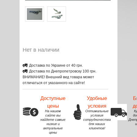
Нет в наличии
Доставка по Украине от 40 грн.
Доставка по Днепропетровску 100 грн.
ВНИМАНИЕ! Внешний вид товара может
отличаться от указанного на сайте!
Доступные
Удобные
Б
цены
условия
д
На нашем
Оптимальные
К
сайте вы
условия
до
найдете самые
сотрудничества
Днеп
низкие и
для наших
и
актуальные
клиентов!
цены