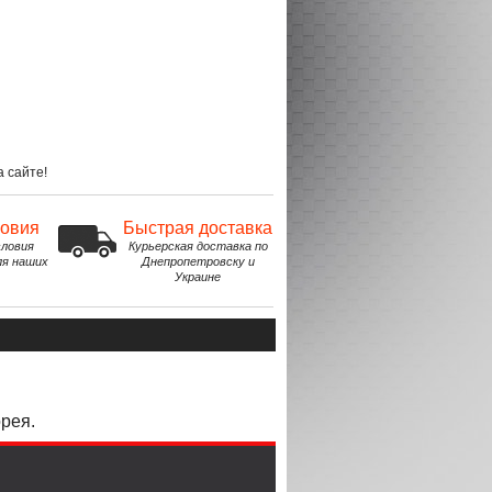
 сайте!
ловия
Быстрая доставка
ловия
Курьерская доставка по
ля наших
Днепропетровску и
Украине
рея.