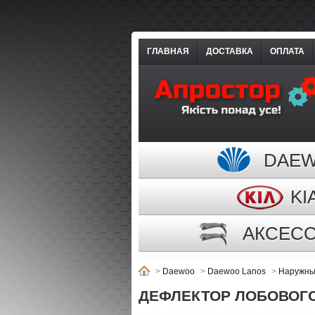
ГЛАВНАЯ
ДОСТАВКА
ОПЛАТА
DAE
KI
АКСЕС
>
Daewoo
>
Daewoo Lanos
>
Наружны
ДЕФЛЕКТОР ЛОБОВОГО 