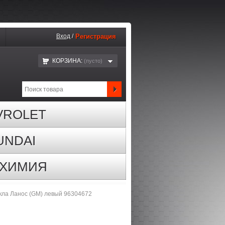
Вход
/
Регистрация
КОРЗИНА:
(пустo)
VROLET
UNDAI
ОХИМИЯ
кла Ланос (GM) левый 96304672