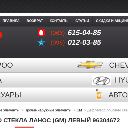
ПРАВИЛА
ВОЗВРАТ
КОНТАКТЫ
СТАТЬИ
СКИДКИ И АКЦИИ!
615-04-85
(066)
012-03-85
(096)
WOO
CHE
A
HY
СУАРЫ
АВТ
е элементы
>
Прочие наружные элементы
>
GM
>
Дефлектор лобового сте
СТЕКЛА ЛАНОС (GM) ЛЕВЫЙ 96304672