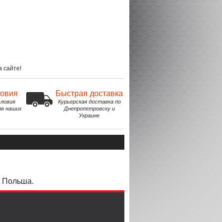
 сайте!
ловия
Быстрая доставка
ловия
Курьерская доставка по
ля наших
Днепропетровску и
Украине
ь Польша.