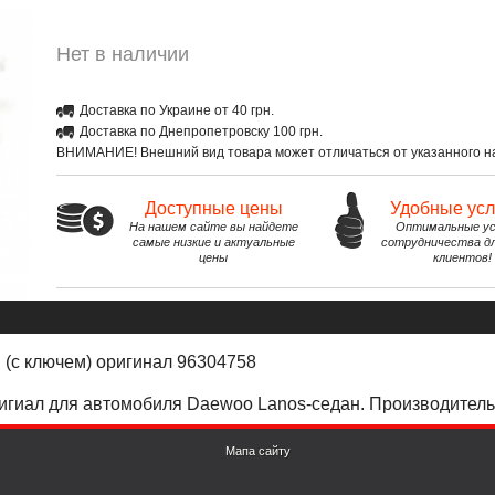
Нет в наличии
Доставка по Украине от 40 грн.
Доставка по Днепропетровску 100 грн.
ВНИМАНИЕ! Внешний вид товара может отличаться от указанного на
Доступные цены
Удобные ус
На нашем сайте вы найдете
Оптимальные ус
самые низкие и актуальные
сотрудничества д
цены
клиентов!
 (с ключем) оригинал 96304758
игиал
для автомоб
и
ля Daewoo Lanos-седан. Производител
Мапа сайту