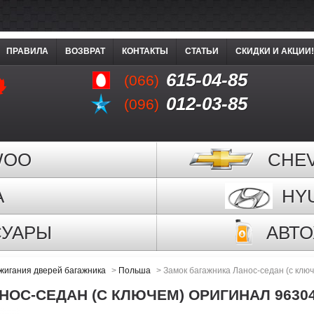
ПРАВИЛА
ВОЗВРАТ
КОНТАКТЫ
СТАТЬИ
СКИДКИ И АКЦИИ!
615-04-85
(066)
012-03-85
(096)
WOO
CHE
A
HY
СУАРЫ
АВТ
жигания дверей багажника
>
Польша
>
Замок багажника Ланос-седан (с клю
ОС-СЕДАН (С КЛЮЧЕМ) ОРИГИНАЛ 9630