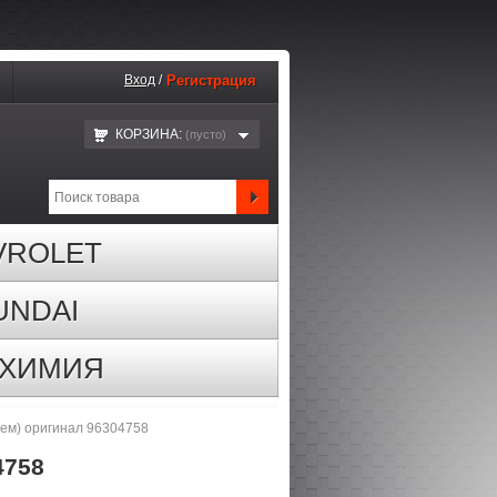
Вход
/
Регистрация
КОРЗИНА:
(пустo)
VROLET
UNDAI
ОХИМИЯ
чем) оригинал 96304758
4758