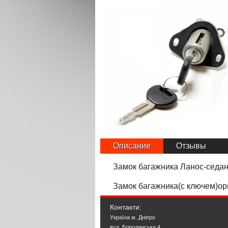
Описание
Отзывы
Замок багажника Ланос-седан
Замок багажника
(с ключем)ор
Контакти:
Україна м. Дніпро
вул. Бородинська 4