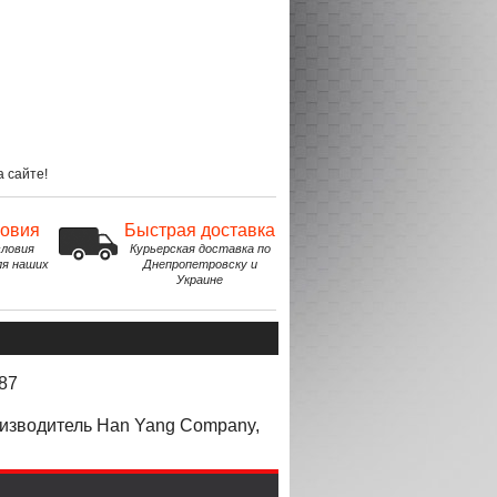
 сайте!
ловия
Быстрая доставка
ловия
Курьерская доставка по
ля наших
Днепропетровску и
Украине
87
оизводитель Han Yang Company,