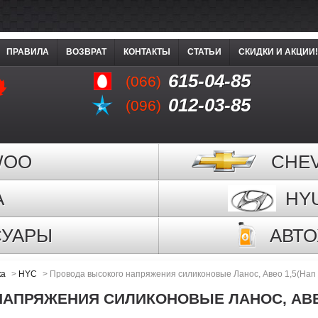
ПРАВИЛА
ВОЗВРАТ
КОНТАКТЫ
СТАТЬИ
СКИДКИ И АКЦИИ!
615-04-85
(066)
012-03-85
(096)
WOO
CHE
A
HY
СУАРЫ
АВТ
ка
>
HYC
>
Провода высокого напряжения силиконовые Ланос, Авео 1,5(Han
АПРЯЖЕНИЯ СИЛИКОНОВЫЕ ЛАНОС, АВЕО