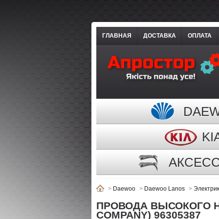
ГЛАВНАЯ
ДОСТАВКА
ОПЛАТА
DAE
KI
АКСЕС
>
Daewoo
>
Daewoo Lanos
>
Электри
ПРОВОДА ВЫСОКОГО Н
COMPANY) 96305387