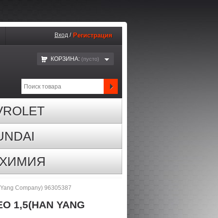
Вход
/
Регистрация
КОРЗИНА:
(пустo)
VROLET
UNDAI
ОХИМИЯ
 Yang Company) 96305387
 1,5(HAN YANG