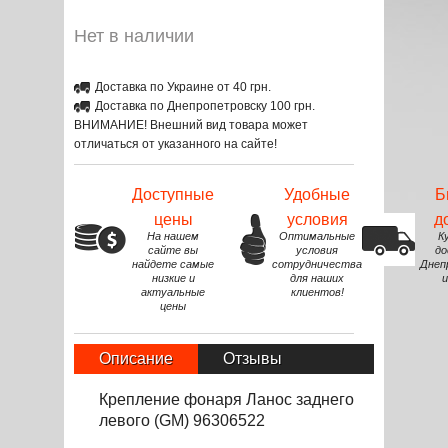
Нет в наличии
Доставка по Украине от 40 грн.
Доставка по Днепропетровску 100 грн.
ВНИМАНИЕ! Внешний вид товара может
отличаться от указанного на сайте!
Доступные
Удобные
Б
цены
условия
д
На нашем
Оптимальные
К
сайте вы
условия
до
найдете самые
сотрудничества
Днеп
низкие и
для наших
и
актуальные
клиентов!
цены
Описание
Отзывы
Крепление фонаря Ланос заднего
левого (GM) 96306522