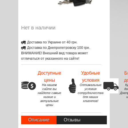
Нет в наличии
Доставка по Украине от 40 грн.
Доставка по Днепропетровску 100 грн.
ВНИМАНИЕ! Внешний вид товара может
отличаться от указанного на сайте!
Доступные
Удобные
Б
цены
условия
д
На нашем
Оптимальные
К
сайте вы
условия
до
найдете самые
сотрудничества
Днеп
низкие и
для наших
и
актуальные
клиентов!
цены
Описание
Отзывы