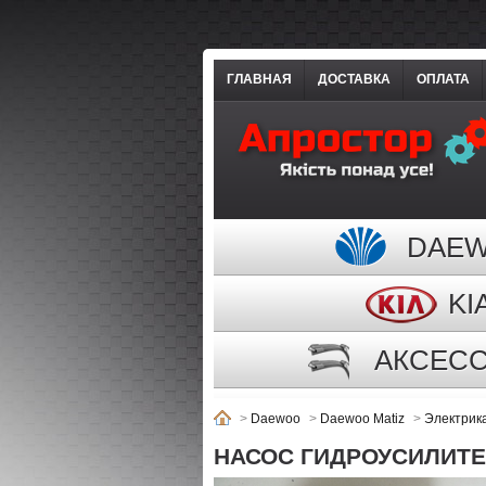
ГЛАВНАЯ
ДОСТАВКА
ОПЛАТА
DAE
KI
АКСЕС
>
Daewoo
>
Daewoo Matiz
>
Электрик
НАСОС ГИДРОУСИЛИТЕЛ