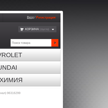
Вход
/
Регистрация
КОРЗИНА:
(пустo)
VROLET
UNDAI
ОХИМИЯ
инал) 96316299
9