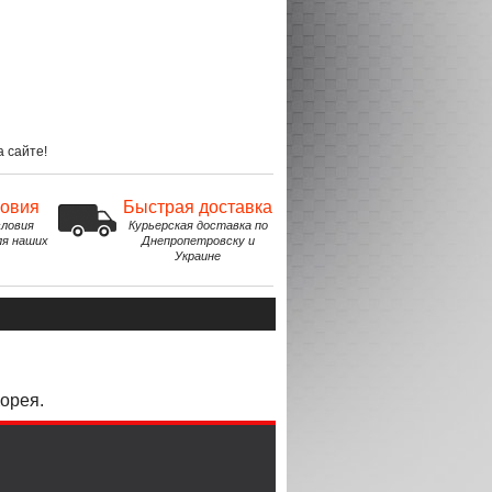
 сайте!
ловия
Быстрая доставка
ловия
Курьерская доставка по
ля наших
Днепропетровску и
Украине
орея.