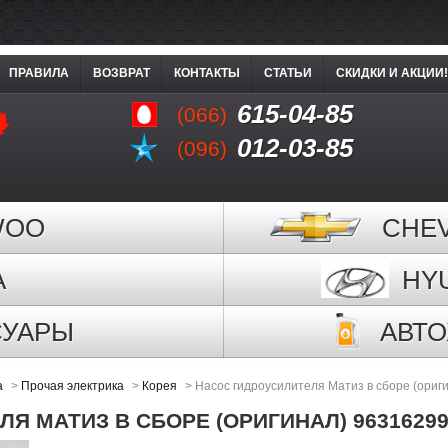
ПРАВИЛА
ВОЗВРАТ
КОНТАКТЫ
СТАТЬИ
СКИДКИ И АКЦИИ!
615-04-85
(066)
012-03-85
(096)
WOO
CHE
A
HY
СУАРЫ
АВТ
а
>
Прочая электрика
>
Корея
>
Насос гидроусилителя Матиз в сборе (ориг
Я МАТИЗ В СБОРЕ (ОРИГИНАЛ) 9631629