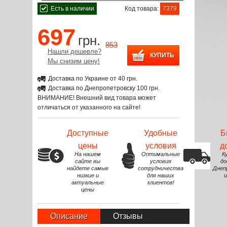
Есть в наличии
Код товара:
7379
697
грн.
853
Нашли дешевле?
Мы снизим цену!
Доставка по Украине от 40 грн.
Доставка по Днепропетровску 100 грн.
ВНИМАНИЕ! Внешний вид товара может
отличаться от указанного на сайте!
Доступные
Удобные
Б
цены
условия
д
На нашем
Оптимальные
К
сайте вы
условия
до
найдете самые
сотрудничества
Днеп
низкие и
для наших
и
актуальные
клиентов!
цены
Описание
Отзывы