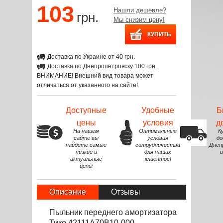
103
Нашли дешевле?
грн.
Мы снизим цену!
Доставка по Украине от 40 грн.
Доставка по Днепропетровску 100 грн.
ВНИМАНИЕ! Внешний вид товара может
отличаться от указанного на сайте!
Доступные
Удобные
Б
цены
условия
д
На нашем
Оптимальные
К
сайте вы
условия
до
найдете самые
сотрудничества
Днеп
низкие и
для наших
и
актуальные
клиентов!
цены
Описание
Отзывы
Пыльник переднего амортизатора
Тико 42111A70B10-000