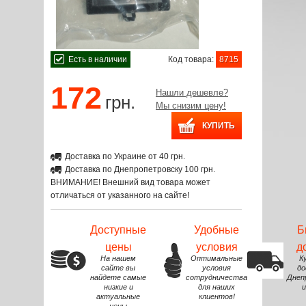
Есть в наличии
Код товара:
8715
172
Нашли дешевле?
грн.
Мы снизим цену!
Доставка по Украине от 40 грн.
Доставка по Днепропетровску 100 грн.
ВНИМАНИЕ! Внешний вид товара может
отличаться от указанного на сайте!
Доступные
Удобные
Б
цены
условия
д
На нашем
Оптимальные
К
сайте вы
условия
до
найдете самые
сотрудничества
Днеп
низкие и
для наших
и
актуальные
клиентов!