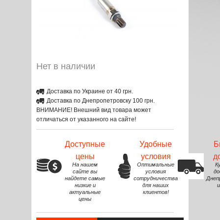
Нет в наличии
Доставка по Украине от 40 грн.
Доставка по Днепропетровску 100 грн.
ВНИМАНИЕ! Внешний вид товара может
отличаться от указанного на сайте!
Доступные
Удобные
Б
цены
условия
д
На нашем
Оптимальные
К
сайте вы
условия
до
найдете самые
сотрудничества
Днеп
низкие и
для наших
и
актуальные
клиентов!
цены