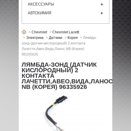
АКСЕССУАРЫ
АВТОХИМИЯ
>
Chevrolet
>
Chevrolet Lacetti
>
Электрика
>
Датчики
>
Корея
>
Лямбда-
зонд (датчик кислородный) 2 контакта
Лачетти,Авео,Вида,Ланос NB (Корея)
96335926
ЛЯМБДА-ЗОНД (ДАТЧИК
КИСЛОРОДНЫЙ) 2
КОНТАКТА
ЛАЧЕТТИ,АВЕО,ВИДА,ЛАНОС
NB (КОРЕЯ) 96335926