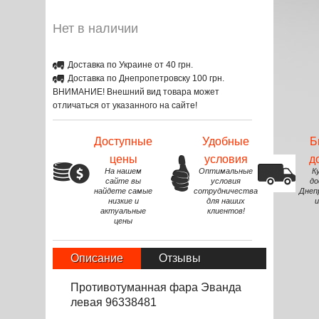
Нет в наличии
Доставка по Украине от 40 грн.
Доставка по Днепропетровску 100 грн.
ВНИМАНИЕ! Внешний вид товара может
отличаться от указанного на сайте!
Доступные
Удобные
Б
цены
условия
д
На нашем
Оптимальные
К
сайте вы
условия
до
найдете самые
сотрудничества
Днеп
низкие и
для наших
и
актуальные
клиентов!
цены
Описание
Отзывы
Противотуманная фара Эванда
левая 96338481