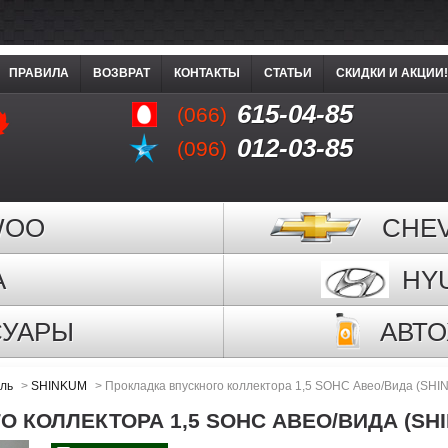
ПРАВИЛА
ВОЗВРАТ
КОНТАКТЫ
СТАТЬИ
СКИДКИ И АКЦИИ!
615-04-85
(066)
012-03-85
(096)
WOO
CHE
A
HY
СУАРЫ
АВТ
ель
>
SHINKUM
>
Прокладка впускного коллектора 1,5 SOHC Авео/Вида (SH
 КОЛЛЕКТОРА 1,5 SOHC АВЕО/ВИДА (SHI