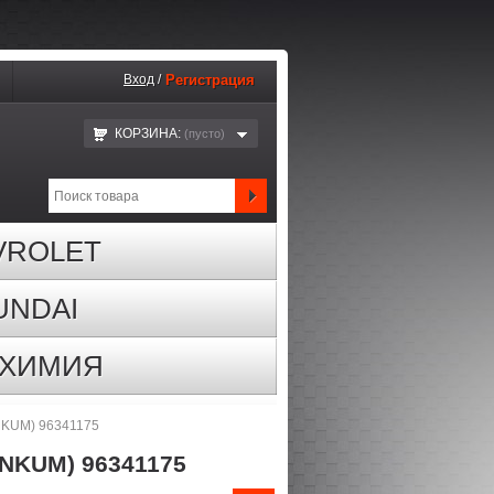
Вход
/
Регистрация
КОРЗИНА:
(пустo)
VROLET
UNDAI
ОХИМИЯ
INKUM) 96341175
NKUM) 96341175