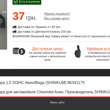
Есть в наличии
37
Нашли дешевле?
грн.
Мы снизим цену!
Доставка по Украине от 40 грн.
Доставка по Днепропетровску 100 грн.
ВНИМАНИЕ! Внешний вид товара может отличаться от указанного на
Доступные цены
Удобные ус
На нашем сайте вы найдете
Оптимальные ус
самые низкие и актуальные
сотрудничества д
цены
клиентов!
тора 1,5 SOHC Авео/Вида (SHINKUM) 96341175
ора
для автомобиля
Chevrolet
Aveo
. Производитель
SHINKUM
Мапа сайту