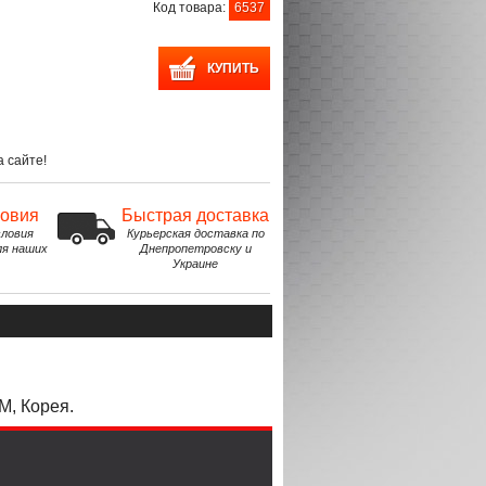
Код товара:
6537
 сайте!
ловия
Быстрая доставка
ловия
Курьерская доставка по
ля наших
Днепропетровску и
Украине
, Корея.