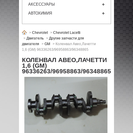
АКСЕССУАРЫ
АВТОХИМИЯ
>
Chevrolet
>
Chevrolet Lacetti
>
Двигатель
>
Другие запчасти для
двигателя
>
GM
>
Коленвал Авео,Лачетти
1,6 (GM) 96336263/96958863/96348865
КОЛЕНВАЛ АВЕО,ЛАЧЕТТИ
1,6 (GM)
96336263/96958863/96348865