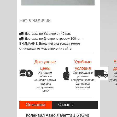
Нет в наличии
Доставка по Украине от 40 грн.
Доставка по Днепропетровску 100 грн.
ВНИМАНИЕ! Внешний вид товара может
отличаться от указанного на сайте!
Доступные
Удобные
Б
цены
условия
д
На нашем
Оптимальные
К
сайте вы
условия
до
найдете самые
сотрудничества
Днеп
низкие и
для наших
и
актуальные
клиентов!
цены
Описание
Отзывы
Коленвал Авео,Лачетти 1,6 (GM)