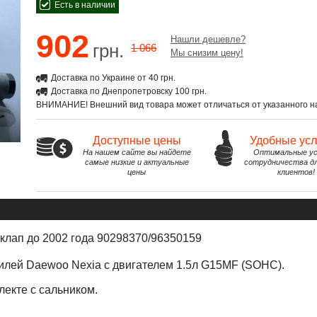
Есть в наличии
902
Нашли дешевле?
грн.
1 066
Мы снизим цену!
Доставка по Украине от 40 грн.
Доставка по Днепропетровску 100 грн.
ВНИМАНИЕ! Внешний вид товара может отличаться от указанного на
Доступные цены
Удобные ус
На нашем сайте вы найдете
Оптимальные ус
самые низкие и актуальные
сотрудничества д
цены
клиентов!
 клап до 2002 года 90298370/96350159
илей Daewoo Nexia
с двигателем 1.5л G15MF (SOHC)
.
лекте с сальником.