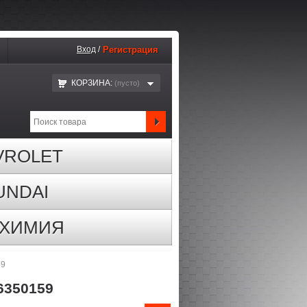
Вход
/
Регистрация
КОРЗИНА:
(пустo)
VROLET
UNDAI
ОХИМИЯ
59
6350159