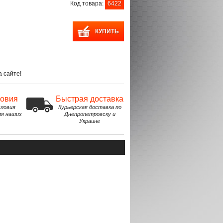
Код товара:
6422
 сайте!
ловия
Быстрая доставка
ловия
Курьерская доставка по
ля наших
Днепропетровску и
Украине