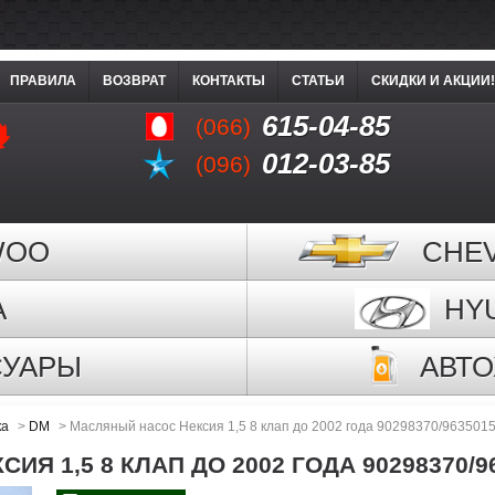
ПРАВИЛА
ВОЗВРАТ
КОНТАКТЫ
СТАТЬИ
СКИДКИ И АКЦИИ!
615-04-85
(066)
012-03-85
(096)
WOO
CHE
A
HY
СУАРЫ
АВТ
ка
>
DM
>
Масляный насос Нексия 1,5 8 клап до 2002 года 90298370/963501
Я 1,5 8 КЛАП ДО 2002 ГОДА 90298370/9