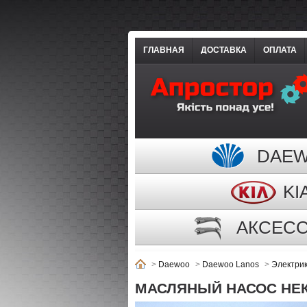
ГЛАВНАЯ
ДОСТАВКА
ОПЛАТА
DAE
KI
АКСЕС
>
Daewoo
>
Daewoo Lanos
>
Электри
МАСЛЯНЫЙ НАСОС НЕКСИ