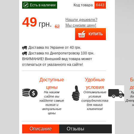
Есть в наличии
Код товара:
6443
49
Нашли дешевле?
грн.
Мы снизим цену!
62
Доставка по Украине от 40 грн.
Доставка по Днепропетровску 100 грн.
ВНИМАНИЕ! Внешний вид товара может
отличаться от указанного на сайте!
Доступные
Удобные
Б
цены
условия
д
На нашем
Оптимальные
К
сайте вы
условия
до
найдете самые
сотрудничества
Днеп
низкие и
для наших
и
актуальные
клиентов!
цены
Описание
Отзывы