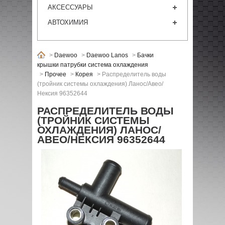
АКСЕССУАРЫ
АВТОХИМИЯ
>
Daewoo
>
Daewoo Lanos
>
Бачки
крышки патрубки система охлаждения
>
Прочее
>
Корея
>
Распределитель воды
(тройник системы охлаждения) Ланос/Авео/
Нексия 96352644
РАСПРЕДЕЛИТЕЛЬ ВОДЫ
(ТРОЙНИК СИСТЕМЫ
ОХЛАЖДЕНИЯ) ЛАНОС/
АВЕО/НЕКСИЯ 96352644