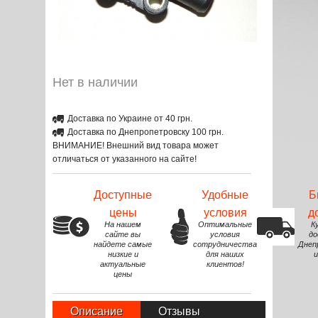
Нет в наличии
Доставка по Украине от 40 грн.
Доставка по Днепропетровску 100 грн.
ВНИМАНИЕ! Внешний вид товара может
отличаться от указанного на сайте!
Доступные
Удобные
Б
цены
условия
д
На нашем
Оптимальные
К
сайте вы
условия
до
найдете самые
сотрудничества
Днеп
низкие и
для наших
и
актуальные
клиентов!
цены
Описание
Отзывы