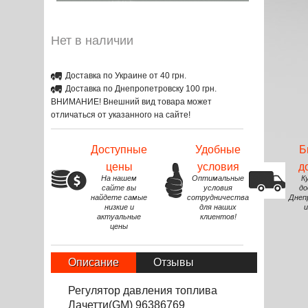
Нет в наличии
Доставка по Украине от 40 грн.
Доставка по Днепропетровску 100 грн.
ВНИМАНИЕ! Внешний вид товара может
отличаться от указанного на сайте!
Доступные
Удобные
Б
цены
условия
д
На нашем
Оптимальные
К
сайте вы
условия
до
найдете самые
сотрудничества
Днеп
низкие и
для наших
и
актуальные
клиентов!
цены
Описание
Отзывы
Регулятор давления топлива
Лачетти(GM) 96386769