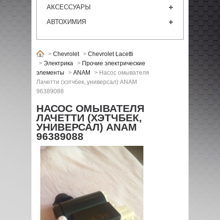
АКСЕССУАРЫ
АВТОХИМИЯ
>
Chevrolet
>
Chevrolet Lacetti
>
Электрика
>
Прочие электрические
элементы
>
ANAM
>
Насос омывателя
Лачетти (хэтчбек, универсал) ANAM
96389088
НАСОС ОМЫВАТЕЛЯ
ЛАЧЕТТИ (ХЭТЧБЕК,
УНИВЕРСАЛ) ANAM
96389088