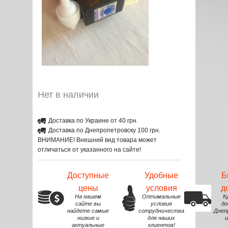
Нет в наличии
Доставка по Украине от 40 грн.
Доставка по Днепропетровску 100 грн.
ВНИМАНИЕ! Внешний вид товара может
отличаться от указанного на сайте!
Доступные
Удобные
Б
цены
условия
д
На нашем
Оптимальные
К
сайте вы
условия
до
найдете самые
сотрудничества
Днеп
низкие и
для наших
и
актуальные
клиентов!