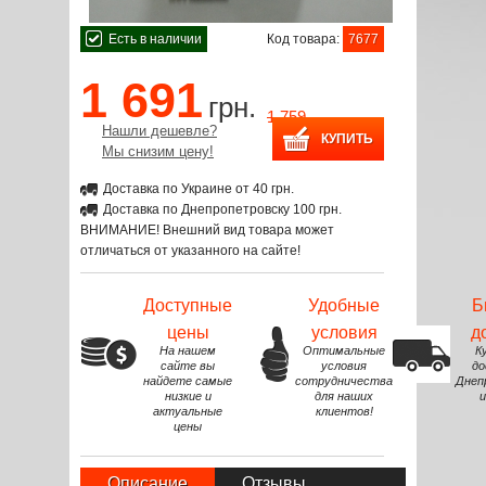
Есть в наличии
Код товара:
7677
1 691
грн.
1 759
Нашли дешевле?
Мы снизим цену!
Доставка по Украине от 40 грн.
Доставка по Днепропетровску 100 грн.
ВНИМАНИЕ! Внешний вид товара может
отличаться от указанного на сайте!
Доступные
Удобные
Б
цены
условия
д
На нашем
Оптимальные
К
сайте вы
условия
до
найдете самые
сотрудничества
Днеп
низкие и
для наших
и
актуальные
клиентов!
цены
Описание
Отзывы