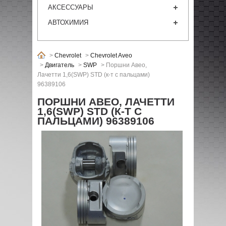
АКСЕССУАРЫ
АВТОХИМИЯ
>
Chevrolet
>
Chevrolet Aveo
>
Двигатель
>
SWP
>
Поршни Авео,
Лачетти 1,6(SWP) STD (к-т с пальцами)
96389106
ПОРШНИ АВЕО, ЛАЧЕТТИ
1,6(SWP) STD (К-Т С
ПАЛЬЦАМИ) 96389106