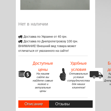
Нет в наличии
Доставка по Украине от 40 грн.
Доставка по Днепропетровску 100 грн.
ВНИМАНИЕ! Внешний вид товара может
отличаться от указанного на сайте!
Доступные
Удобные
Б
цены
условия
д
На нашем
Оптимальные
К
сайте вы
условия
до
найдете самые
сотрудничества
Днеп
низкие и
для наших
и
актуальные
клиентов!
цены
Описание
Отзывы