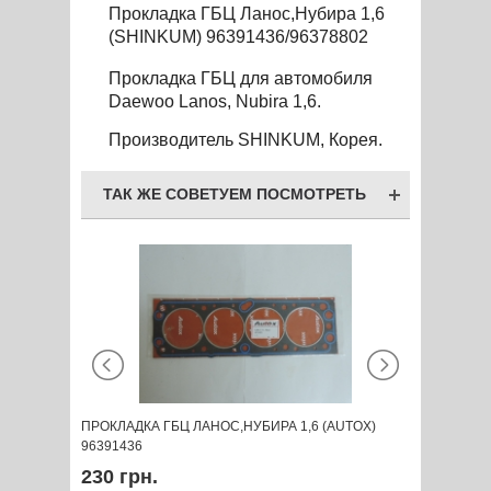
Прокладка ГБЦ Ланос,Нубира 1,6
(SHINKUM) 96391436/96378802
Прокладка ГБЦ
для автомоб
и
ля
Daewoo Lanos
,
Nubira
1,6.
Производитель
SHINKUM, Корея.
ТАК ЖЕ СОВЕТУЕМ ПОСМОТРЕТЬ
ПРОКЛАДКА ГБЦ ЛАНОС,НУБИРА 1,6 (AUTOX)
ПРОКЛАДКА
96391436
REINZ) 61
230 грн.
580 грн